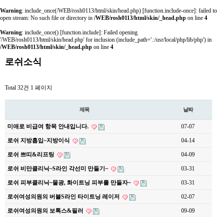
Warning
: include_once(/WEB/rosh0113/html/skin/head.php) [
function.include-once
]: failed to
open stream: No such file or directory in
/WEB/rosh0113/html/skin/_head.php
on line
4
Warning
: include_once() [
function.include
]: Failed opening
'/WEB/rosh0113/html/skin/head.php' for inclusion (include_path='.:/usr/local/php/lib/php') in
/WEB/rosh0113/html/skin/_head.php
on line
4
로쉬소식
Total 32건
1 페이지
제목
날짜
미애로 비급여 항목 안내입니다.
07-07
로쉬 지방흡입~지방이식
04-14
로쉬 쁘띠&리프팅
04-09
로쉬 비만클리닉~S라인 각선미 만들기~
03-31
로쉬 피부클리닉~물광, 화이트닝 피부를 만들자~
03-31
로쉬여성의원의 버블S라인 타이트닝 레이저
02-07
로쉬여성의원의 보톡스&필러
09-09