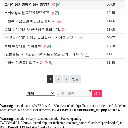
로쉬여성의원의 여성성형/검진
09-09
로쉬여성의원 OPEN EVENT!!
10-18
11월부터 금요일 야간진료 합니다.
11-06
11월 부터 여의사 선생님 진료합니다.
11-06
[노컷뉴스] 3D 입체 지방이식으로 시간을 거꾸로
09-07
로쉬 여성의원 빅 이벤트
10-28
[언론보도] 기미고민, 레이저토닝으로 날려버리자.
11-01
수험생 이벤트1. 쁘띠성형
11-16
1
2
3
맨끝
Warning
: include_once(/WEB/rosh0113/html/skin/tail.php) [
function.include-once
]: failed to
open stream: No such file or directory in
/WEB/rosh0113/html/skin/_tail.php
on line
4
Warning
: include_once() [
function.include
]: Failed opening
'/WEB/rosh0113/html/skin/tail.php' for inclusion (include_path='.:/usr/local/php/lib/php') in
/WEB/rosh0113/html/skin/_tail.php
on line
4